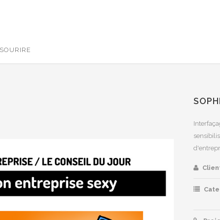
 SOURIRE
SOPH
Interfaç
sensibili
d'entrepr
Clien
Cate